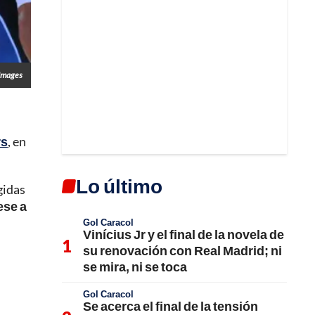
Images
rs
, en
Lo último
gidas
ese a
Gol Caracol
Vinícius Jr y el final de la novela de
su renovación con Real Madrid; ni
se mira, ni se toca
Gol Caracol
Se acerca el final de la tensión