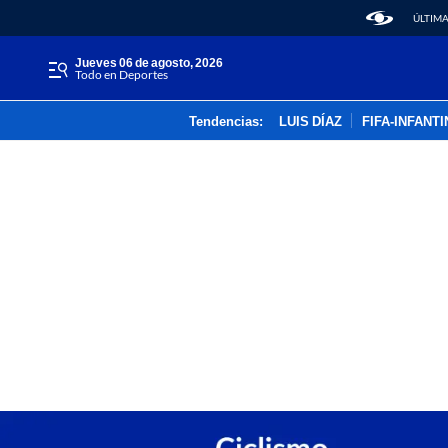
ÚLTIMA
jueves 06 de agosto, 2026
Todo en Deportes
Tendencias:
LUIS DÍAZ
FIFA-INFANT