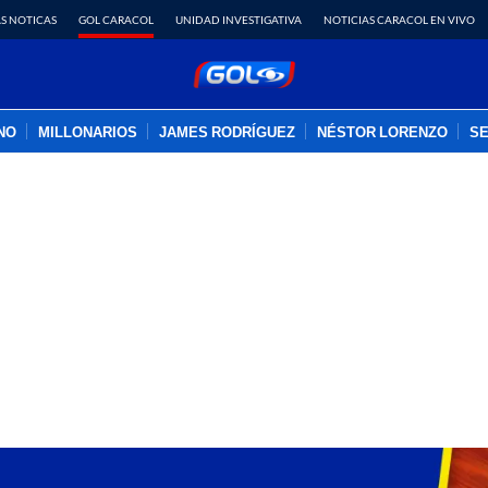
S NOTICAS
GOL CARACOL
UNIDAD INVESTIGATIVA
NOTICIAS CARACOL EN VIVO
INO
MILLONARIOS
JAMES RODRÍGUEZ
NÉSTOR LORENZO
SE
PUBLICIDAD