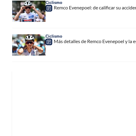
Ciclismo
Remco Evenepoel: de calificar su accid
Ciclismo
Más detalles de Remco Evenepoel y la es