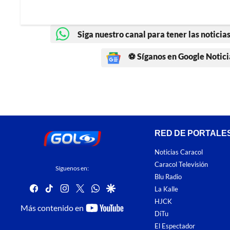
Siga nuestro canal para tener las noticias
⚽ Síganos en Google Notici
RED DE PORTALE
Noticias Caracol
Caracol Televisión
Síguenos en:
Blu Radio
facebook
tiktok
instagram
twitter
whatsapp
google
La Kalle
HJCK
youtube-
Más contenido en
DiTu
footer
El Espectador