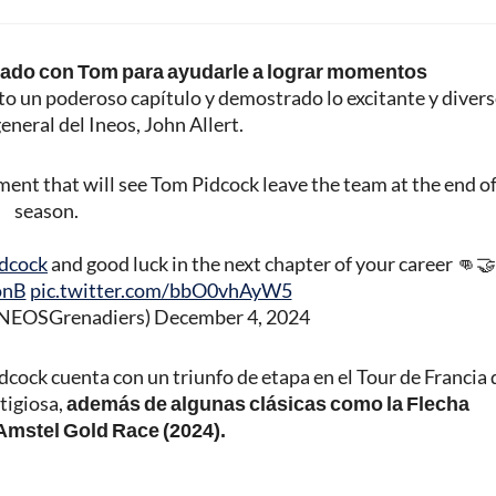
izado con Tom para ayudarle a lograr momentos
to un poderoso capítulo y demostrado lo excitante y diver
general del Ineos, John Allert.
t that will see Tom Pidcock leave the team at the end of
season.
dcock
and good luck in the next chapter of your career 👊🤝
onB
pic.twitter.com/bbO0vhAyW5
INEOSGrenadiers)
December 4, 2024
Pidcock cuenta con un triunfo de etapa en el Tour de Francia 
tigiosa,
además de algunas clásicas como la Flecha
 Amstel Gold Race (2024).