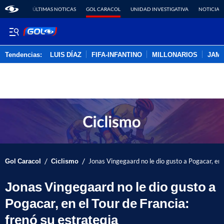
ÚLTIMAS NOTICAS
GOL CARACOL
UNIDAD INVESTIGATIVA
NOTICIAS
Tendencias:
LUIS DÍAZ
FIFA-INFANTINO
MILLONARIOS
JAM
PUBLICIDAD
/
/
Gol Caracol
Ciclismo
Jonas Vingegaard no le dio gusto a Pogacar, en e
Jonas Vingegaard no le dio gusto a
Pogacar, en el Tour de Francia:
frenó su estrategia