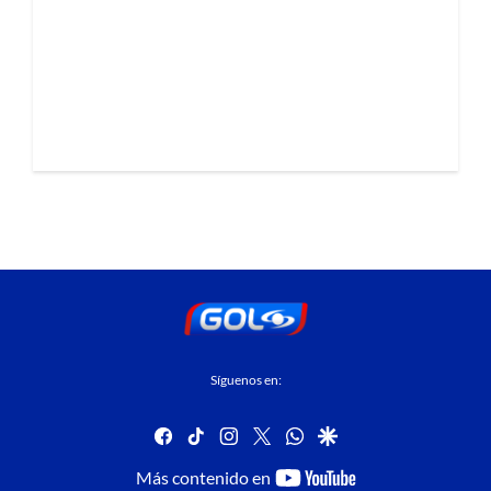
Síguenos en:
facebook
tiktok
instagram
twitter
whatsapp
google
youtube-
Más contenido en