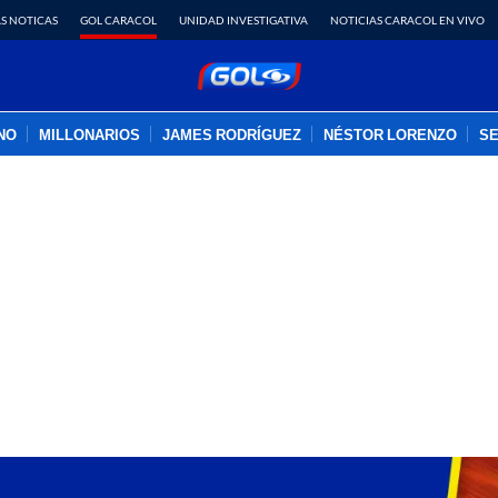
S NOTICAS
GOL CARACOL
UNIDAD INVESTIGATIVA
NOTICIAS CARACOL EN VIVO
INO
MILLONARIOS
JAMES RODRÍGUEZ
NÉSTOR LORENZO
SE
PUBLICIDAD