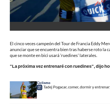
El cinco veces campeón del Tour de Francia Eddy Merc
anunciar que se encuentra bien tras haberse roto la 
que se monte en bici usará 'ruedines' laterales.
"La próxima vez entrenaré con ruedines", dijo hoy
Ciclismo
Tadej Pogacar, comer, dormir y entrenar;