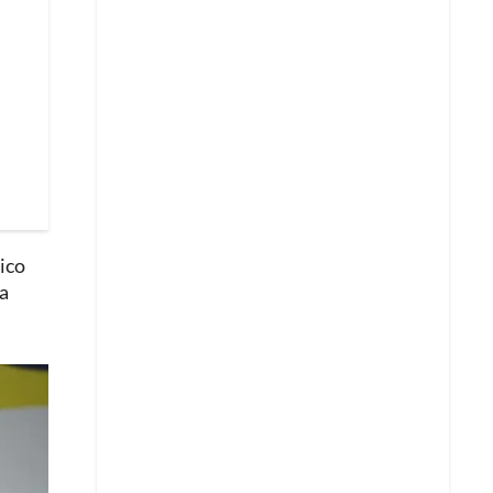
ico
sa