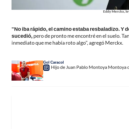
Eddy Merckx, ley
"No iba rápido, el camino estaba resbaladizo. Y d
sucedió,
pero de pronto me encontré en el suelo. Ta
inmediato que me había roto algo", agregó Merckx.
Gol Caracol
Hijo de Juan Pablo Montoya Montoya da 