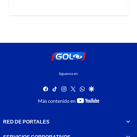
Síguenos en:
facebook
tiktok
instagram
twitter
whatsapp
google
youtube-
Más contenido en
footer
RED DE PORTALES
SERVICIOS CORPORATIVOS