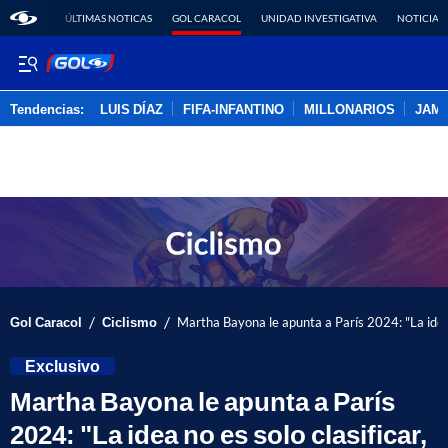
ÚLTIMAS NOTICAS
GOL CARACOL
UNIDAD INVESTIGATIVA
NOTICIAS
Tendencias:
LUIS DÍAZ
FIFA-INFANTINO
MILLONARIOS
JAM
PUBLICIDAD
/
/
Gol Caracol
Ciclismo
Martha Bayona le apunta a París 2024: "La idea n
Exclusivo
Martha Bayona le apunta a París
2024: "La idea no es solo clasificar,