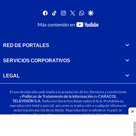
facebook
tiktok
instagram
twitter
whatsapp
google
youtube-
Más contenido en
footer
RED DE PORTALES
SERVICIOS CORPORATIVOS
LEGAL
El uso de este sitio web implica la aceptación de los
Términos y condiciones
y
Políticas de Tratamiento de la Información
de
CARACOL
TELEVISIÓN S.A.
Todos los Derechos Reservados D.R.A. Prohibida su
reproducción total o parcial, así como su traducción a cualquier idioma sin
autorización escrita de su titular. Reproduction in whole or in part, or
cl
translation without written permission is prohibited. All rights reserved
2025.
PUBLICIDA
MIEMBRO DE: