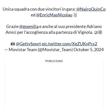
Unica squadra con due vincitori in gara:
@NairoQuinCo
ed
@EnricMasNicolau
🥇
Grazie
@gsemilia
e anche al suo presidente Adriano
Amici per l'accoglienza alla partenza di Vignola. 🤝🏼
📸
@GettySport
pic.twitter.com/XgZUKnPcs2
— Movistar Team (@Movistar_Team)
October 5, 2024
PUBLICIDAD