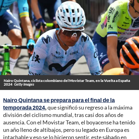
Nairo Quintana, ciclista colombiano del Movistar Team, en la Vuelta a España
2024
Getty Images
Nairo Quintana se prepara para el final de la
temporada 2024
,
que significó su regreso a la máxima
división del ciclismo mundial, tras casi dos años de
ausencia. Con el Movistar Team, el boyacense ha tenido
un año lleno de altibajos, pero su legado en Europa es
intachable y eso se lo hicieron sentir, este sábado en