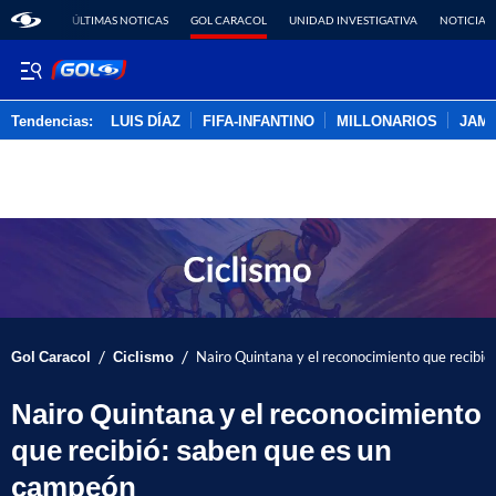
ÚLTIMAS NOTICAS
GOL CARACOL
UNIDAD INVESTIGATIVA
NOTICIAS
Tendencias:
LUIS DÍAZ
FIFA-INFANTINO
MILLONARIOS
JAM
PUBLICIDAD
/
/
Gol Caracol
Ciclismo
Nairo Quintana y el reconocimiento que recibi
Nairo Quintana y el reconocimiento
que recibió: saben que es un
campeón