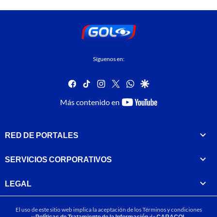
Síguenos en:
facebook
tiktok
instagram
twitter
whatsapp
google
youtube-
Más contenido en
footer
RED DE PORTALES
SERVICIOS CORPORATIVOS
LEGAL
El uso de este sitio web implica la aceptación de los
Términos y condiciones
y
Políticas de Tratamiento de la Información
de
CARACOL