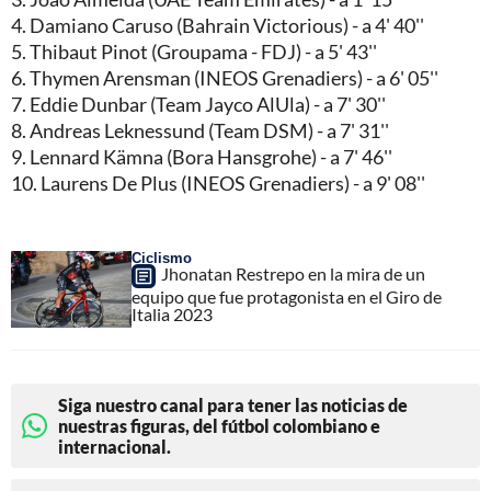
4. Damiano Caruso (Bahrain Victorious) - a 4' 40''
5. Thibaut Pinot (Groupama - FDJ) - a 5' 43''
6. Thymen Arensman (INEOS Grenadiers) - a 6' 05''
7. Eddie Dunbar (Team Jayco AlUla) - a 7' 30''
8. Andreas Leknessund (Team DSM) - a 7' 31''
9. Lennard Kämna (Bora Hansgrohe) - a 7' 46''
10. Laurens De Plus (INEOS Grenadiers) - a 9' 08''
Ciclismo
Jhonatan Restrepo en la mira de un
equipo que fue protagonista en el Giro de
Italia 2023
Siga nuestro canal para tener las noticias de
nuestras figuras, del fútbol colombiano e
internacional.