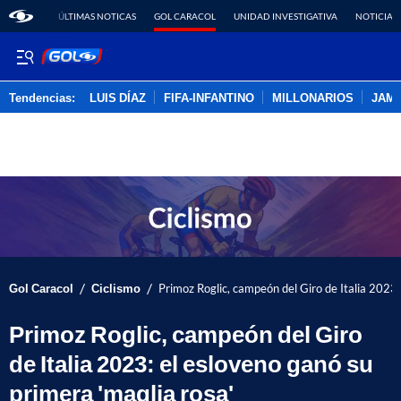
ÚLTIMAS NOTICAS
GOL CARACOL
UNIDAD INVESTIGATIVA
NOTICIAS
Tendencias:
LUIS DÍAZ
FIFA-INFANTINO
MILLONARIOS
JAM
PUBLICIDAD
/
/
Gol Caracol
Ciclismo
Primoz Roglic, campeón del Giro de Italia 2023:
Primoz Roglic, campeón del Giro
de Italia 2023: el esloveno ganó su
primera 'maglia rosa'