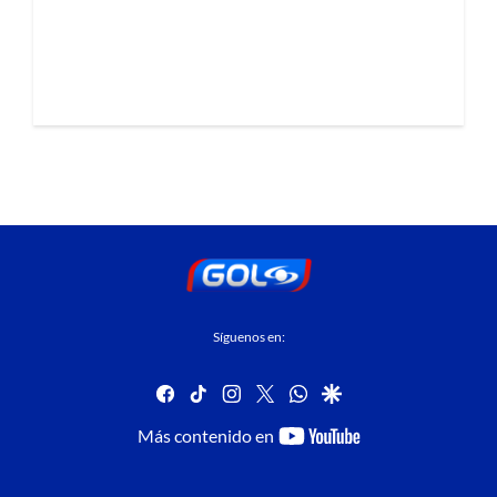
Síguenos en:
facebook
tiktok
instagram
twitter
whatsapp
google
youtube-
Más contenido en
footer