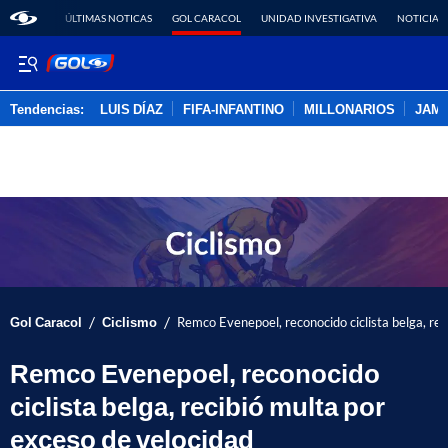
ÚLTIMAS NOTICAS
GOL CARACOL
UNIDAD INVESTIGATIVA
NOTICIAS
Tendencias:
LUIS DÍAZ
FIFA-INFANTINO
MILLONARIOS
JAM
PUBLICIDAD
/
/
Gol Caracol
Ciclismo
Remco Evenepoel, reconocido ciclista belga, rec
Remco Evenepoel, reconocido
ciclista belga, recibió multa por
exceso de velocidad