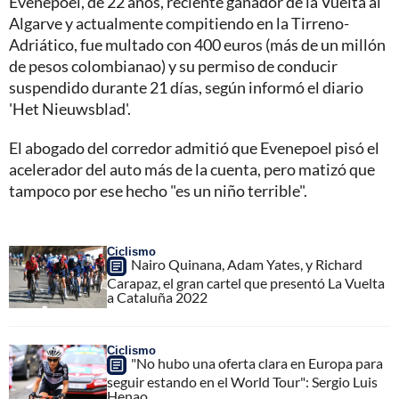
Evenepoel, de 22 años, reciente ganador de la Vuelta al
Algarve y actualmente compitiendo en la Tirreno-
Adriático, fue multado con 400 euros (más de un millón
de pesos colombianao) y su permiso de conducir
suspendido durante 21 días, según informó el diario
'Het Nieuwsblad'.
El abogado del corredor admitió que Evenepoel pisó el
acelerador del auto más de la cuenta, pero matizó que
tampoco por ese hecho "es un niño terrible".
Ciclismo
Nairo Quinana, Adam Yates, y Richard
Carapaz, el gran cartel que presentó La Vuelta
a Cataluña 2022
Ciclismo
"No hubo una oferta clara en Europa para
seguir estando en el World Tour": Sergio Luis
Henao