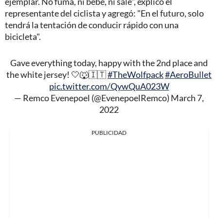
ejemplar. No fuma, ni bebe, ni sale", explicó el
representante del ciclista y agregó: "En el futuro, solo
tendrá la tentación de conducir rápido con una
bicicleta".
Gave everything today, happy with the 2nd place and
the white jersey! 🤍🐺🇮🇹
#TheWolfpack
#AeroBullet
pic.twitter.com/QywQuA023W
— Remco Evenepoel (@EvenepoelRemco)
March 7,
2022
PUBLICIDAD