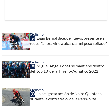
Ciclismo
Egan Bernal dice, de nuevo, presente en
redes: "ahora vine a alcanzar mi peso soñado"
Ciclismo
Miguel Ángel López se mantiene dentro
del ‘top 10’ de la Tirreno-Adriático 2022
Ciclismo
La peligrosa acción de Nairo Quintana
durante la contrarreloj de la París-Niza