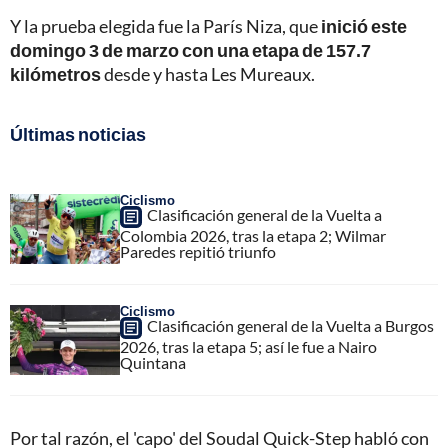
Y la prueba elegida fue la París Niza, que
inició este
domingo 3 de marzo con una etapa de 157.7
kilómetros
desde y hasta Les Mureaux.
Últimas noticias
Ciclismo
Clasificación general de la Vuelta a
Colombia 2026, tras la etapa 2; Wilmar
Paredes repitió triunfo
Ciclismo
Clasificación general de la Vuelta a Burgos
2026, tras la etapa 5; así le fue a Nairo
Quintana
Por tal razón, el 'capo' del Soudal Quick-Step habló con