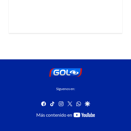
Síguenos en:
facebook
tiktok
instagram
twitter
whatsapp
google
youtube-
Más contenido en
footer