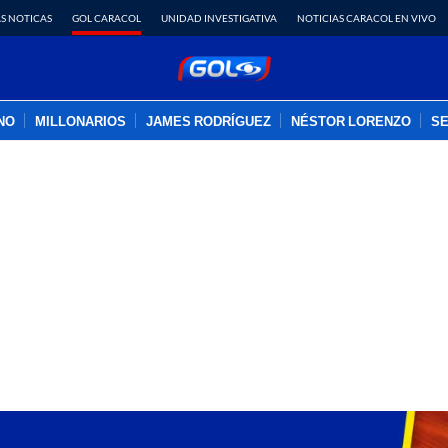
S NOTICAS
GOL CARACOL
UNIDAD INVESTIGATIVA
NOTICIAS CARACOL EN VIVO
INO
MILLONARIOS
JAMES RODRÍGUEZ
NÉSTOR LORENZO
SE
PUBLICIDAD