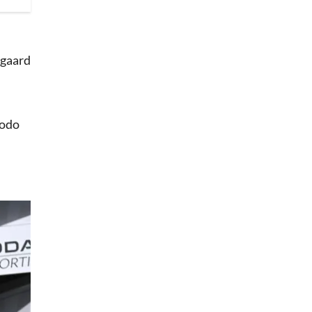
egaard
todo