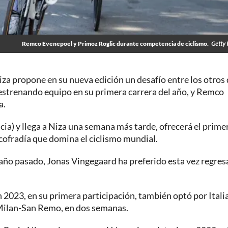
Remco Evenepoel y Primoz Roglic durante competencia de ciclismo.
Getty 
Niza propone en su nueva edición un desafío entre los otros
c estrenando equipo en su primera carrera del año, y Remco
a.
cia) y llega a Niza una semana más tarde, ofrecerá el prime
 cofradía que domina el ciclismo mundial.
 año pasado, Jonas Vingegaard ha preferido esta vez regresa
n 2023, en su primera participación, también optó por Italia
 Milan-San Remo, en dos semanas.