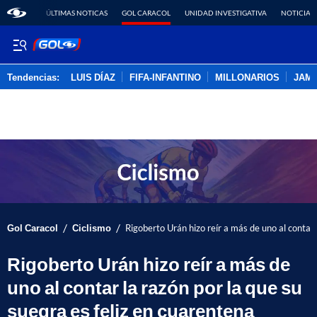
ÚLTIMAS NOTICAS
GOL CARACOL
UNIDAD INVESTIGATIVA
NOTICIAS
Tendencias:
LUIS DÍAZ
FIFA-INFANTINO
MILLONARIOS
JAM
PUBLICIDAD
/
/
Gol Caracol
Ciclismo
Rigoberto Urán hizo reír a más de uno al contar 
Rigoberto Urán hizo reír a más de
uno al contar la razón por la que su
suegra es feliz en cuarentena