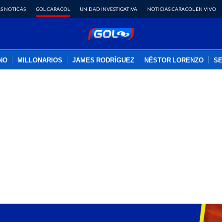
S NOTICAS
GOL CARACOL
UNIDAD INVESTIGATIVA
NOTICIAS CARACOL EN VIVO
INO
MILLONARIOS
JAMES RODRÍGUEZ
NÉSTOR LORENZO
SE
PUBLICIDAD