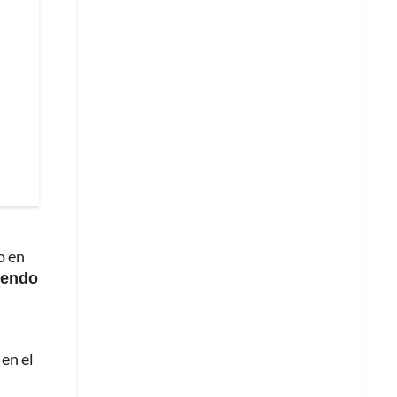
o en
iendo
en el