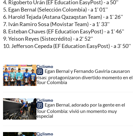
4. Rigoberto Urán (EF Education EasyPost) - a 50''
5. Egan Bernal (Selección Colombia) - a 1' 01''
6. Harold Tejada (Astana Qazaqstan Team) - a 1' 26''
7. Iván Ramiro Sosa (Movistar Team) - a 1' 33''
8. Esteban Chaves (EF Education EasyPost) - a 1' 46''
9. Yeison Reyes (Sistecrédito) - a 2' 52''
10. Jefferson Cepeda (EF Education EasyPost) - a 3' 50''
Ciclismo
Egan Bernal y Fernando Gaviria causaron
risas: protagonizaron divertido momento en el
Tour Colombia
Ciclismo
Egan Bernal, adorado por la gente en el
Tour Colombia: vivió un momento muy
especial
Ciclismo