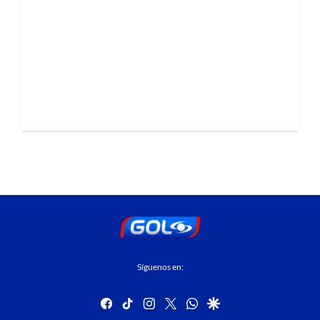
Síguenos en:
facebook
tiktok
instagram
twitter
whatsapp
google