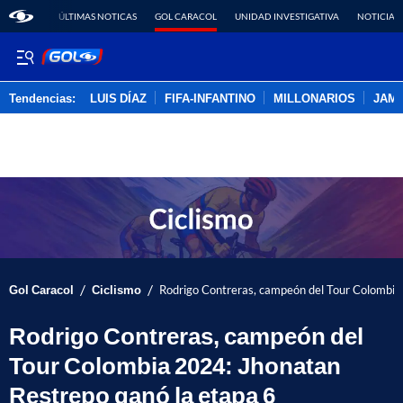
ÚLTIMAS NOTICAS
GOL CARACOL
UNIDAD INVESTIGATIVA
NOTICIAS
Tendencias:
LUIS DÍAZ
FIFA-INFANTINO
MILLONARIOS
JAM
PUBLICIDAD
/
/
Gol Caracol
Ciclismo
Rodrigo Contreras, campeón del Tour Colombia
Rodrigo Contreras, campeón del
Tour Colombia 2024: Jhonatan
Restrepo ganó la etapa 6