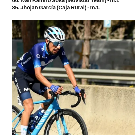
66. Iván Ramiro Sosa (Movistar Team) - m.t.
85. Jhojan García (Caja Rural) - m.t.