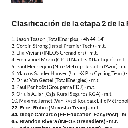
Clasificación de la etapa 2 de la
1. Jason Tesson (TotalEnergies) - 4h 44' 14''
2. Corbin Strong (Israel Premier Tech) - m.t.
3. Elia Viviani (INEOS Grenadiers) - m.t.
4. Emmanuel Morin (CIC U Nantes Atlantique) - m.t.
5. Paul Hennequin (Nice Métropole Côte d'Azur) - m.t
6. Marcus Sander Hansen (Uno-X Pro Cycling Team) - 
7. Dries Van Gestel (TotalEnergies) - m.t.
8. Paul Penhoët (Groupama FDJ) - m.t.
9. Orluis Aular (Caja Rural Seguros RGA) - m.t.
10. Maxime Jarnet (Van Rysel Roubaix Lille Métropole
22. Einer Rubio (Movistar Team) - m.t.
44. Diego Camargo (EF Education-EasyPost) - m.
65. Brandon Rivera (INEOS Grenadiers) - m.t.