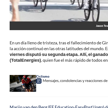
Jason Tes
En un día lleno de tristeza, tras el fallecimiento de G
la acción continuó en las otras latitudes del mundo. En
viernes disputó su segunda etapa. Allí, el ganad
(TotalEnergies)
, quien fue el más rápido de todos en e
Ciclismo
Mensajes, condolencias y reacciones de 
Marijn van den Berg (EF Education-EasyPost) logró def