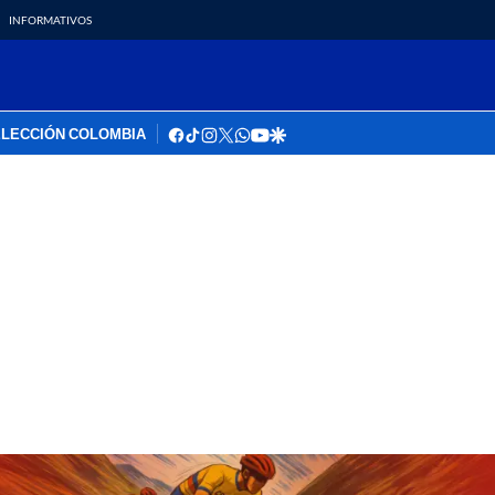
INFORMATIVOS
facebook
tiktok
instagram
twitter
whatsapp
youtube
google
LECCIÓN COLOMBIA