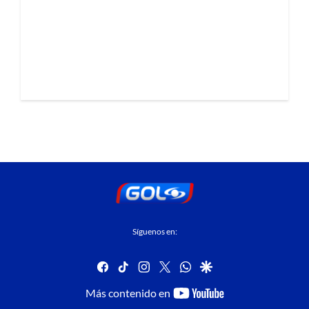
Síguenos en:
facebook
tiktok
instagram
twitter
whatsapp
google
youtube-
Más contenido en
footer