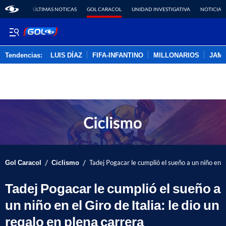
ÚLTIMAS NOTICAS
GOL CARACOL
UNIDAD INVESTIGATIVA
NOTICIAS
Tendencias:
LUIS DÍAZ
FIFA-INFANTINO
MILLONARIOS
JAM
PUBLICIDAD
/
/
Gol Caracol
Ciclismo
Tadej Pogacar le cumplió el sueño a un niño en el
Tadej Pogacar le cumplió el sueño a
un niño en el Giro de Italia: le dio un
regalo en plena carrera