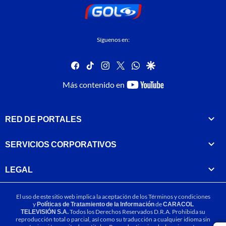
Síguenos en:
facebook
tiktok
instagram
twitter
whatsapp
google
youtube-
Más contenido en
footer
RED DE PORTALES
SERVICIOS CORPORATIVOS
LEGAL
El uso de este sitio web implica la aceptación de los
Términos y condiciones
y
Políticas de Tratamiento de la Información
de
CARACOL
TELEVISIÓN S.A.
Todos los Derechos Reservados D.R.A. Prohibida su
reproducción total o parcial, así como su traducción a cualquier idioma sin