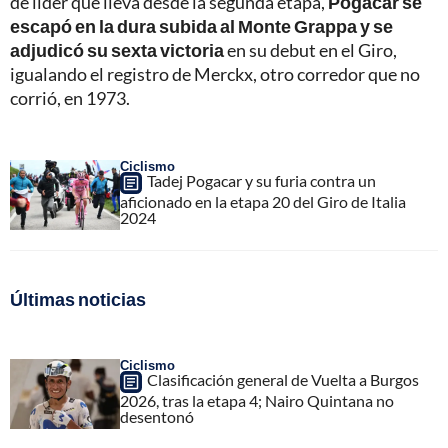
de líder que lleva desde la segunda etapa,
Pogacar se
escapó en la dura subida al Monte Grappa y se
adjudicó su sexta victoria
en su debut en el Giro,
igualando el registro de Merckx, otro corredor que no
corrió, en 1973.
Ciclismo
Tadej Pogacar y su furia contra un
aficionado en la etapa 20 del Giro de Italia
2024
Últimas noticias
Ciclismo
Clasificación general de Vuelta a Burgos
2026, tras la etapa 4; Nairo Quintana no
desentonó