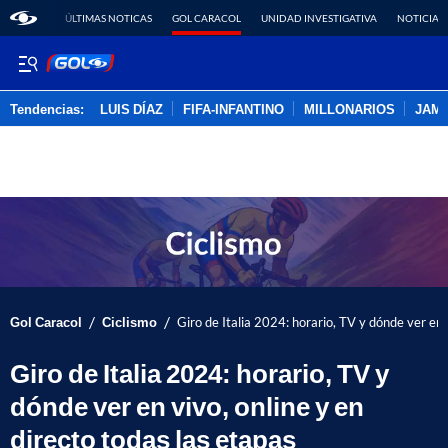
ÚLTIMAS NOTICAS
GOL CARACOL
UNIDAD INVESTIGATIVA
NOTICIAS
Tendencias:
LUIS DÍAZ
FIFA-INFANTINO
MILLONARIOS
JAM
PUBLICIDAD
/
/
Gol Caracol
Ciclismo
Giro de Italia 2024: horario, TV y dónde ver en 
Giro de Italia 2024: horario, TV y
dónde ver en vivo, online y en
directo todas las etapas