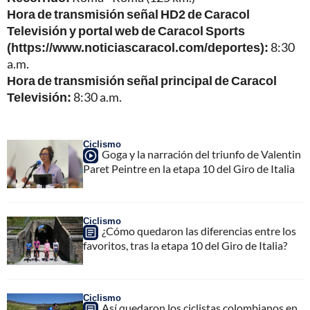
Hora de transmisión señal HD2 de Caracol
Televisión y portal web de Caracol Sports
(
https://www.noticiascaracol.com/deportes
):
8:30
a.m.
Hora de transmisión señal principal de Caracol
Televisión:
8:30 a.m.
Ciclismo
Goga y la narración del triunfo de Valentin
Paret Peintre en la etapa 10 del Giro de Italia
Ciclismo
¿Cómo quedaron las diferencias entre los
favoritos, tras la etapa 10 del Giro de Italia?
Ciclismo
Así quedaron los ciclistas colombianos en