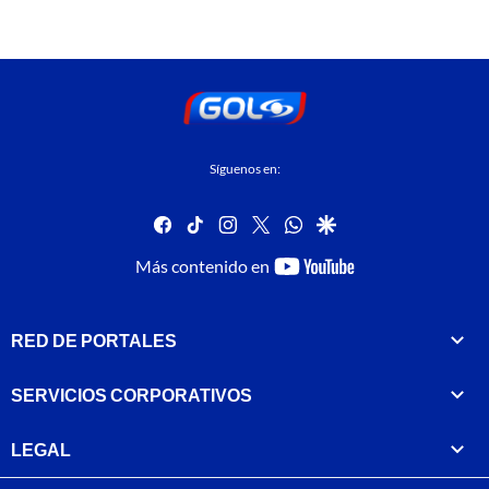
Síguenos en:
facebook
tiktok
instagram
twitter
whatsapp
google
youtube-
Más contenido en
footer
RED DE PORTALES
SERVICIOS CORPORATIVOS
LEGAL