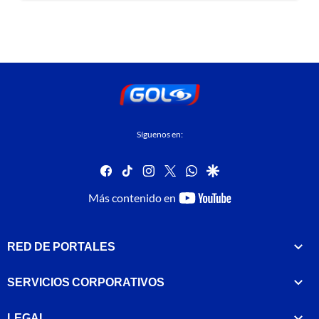
Síguenos en:
facebook
tiktok
instagram
twitter
whatsapp
google
youtube-
Más contenido en
footer
RED DE PORTALES
SERVICIOS CORPORATIVOS
LEGAL