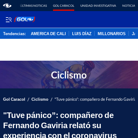
ÚLTIMAS NOTICAS
GOL CARACOL
UNIDAD INVESTIGATIVA
NOTICIAS
Tendencias:
AMERICA DE CALI
LUIS DÍAZ
MILLONARIOS
JA
PUBLICIDAD
/
/
Gol Caracol
Ciclismo
"Tuve pánico”: compañero de Fernando Gaviria r
"Tuve pánico”: compañero de
Fernando Gaviria relató su
experiencia con el coronavirus