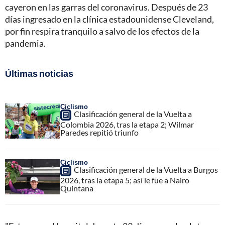
cayeron en las garras del coronavirus. Después de 23
días ingresado en la clínica estadounidense Cleveland,
por fin respira tranquilo a salvo de los efectos de la
pandemia.
Últimas noticias
Ciclismo
Clasificación general de la Vuelta a
Colombia 2026, tras la etapa 2; Wilmar
Paredes repitió triunfo
Ciclismo
Clasificación general de la Vuelta a Burgos
2026, tras la etapa 5; así le fue a Nairo
Quintana