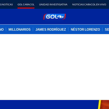
S NOTICAS
GOL CARACOL
UNIDAD INVESTIGATIVA
NOTICIAS CARACOL EN VIVO
INO
MILLONARIOS
JAMES RODRÍGUEZ
NÉSTOR LORENZO
SE
PUBLICIDAD