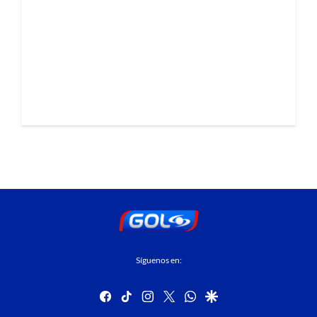
Síguenos en:
facebook
tiktok
instagram
twitter
whatsapp
google