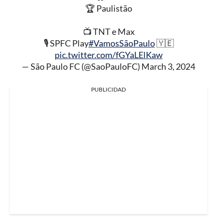
🏆 Paulistão
📺 TNT e Max
🎙️ SPFC Play
#VamosSãoPaulo
🇾🇪
pic.twitter.com/fGYaLElKaw
— São Paulo FC (@SaoPauloFC)
March 3, 2024
PUBLICIDAD