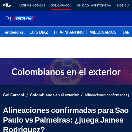
ÚLTIMAS NOTICAS
GOL CARACOL
UNIDAD INVESTIGATIVA
NOTICIAS
Tendencias:
LUIS DÍAZ
FIFA-INFANTINO
MILLONARIOS
JAM
PUBLICIDAD
/
/
Gol Caracol
Colombianos en el exterior
Alineaciones confirmadas pa
Alineaciones confirmadas para Sao
Paulo vs Palmeiras: ¿juega James
Rodríguez?