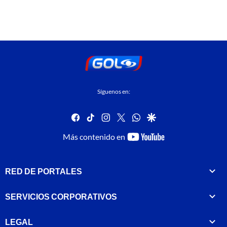
Síguenos en:
facebook
tiktok
instagram
twitter
whatsapp
google
youtube-
Más contenido en
footer
RED DE PORTALES
SERVICIOS CORPORATIVOS
LEGAL