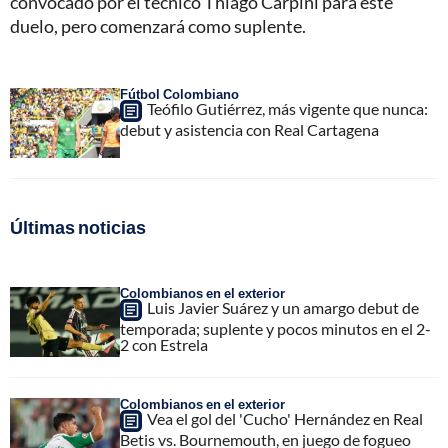
convocado por el técnico Thiago Carpini para este
duelo, pero comenzará como suplente.
Fútbol Colombiano
Teófilo Gutiérrez, más vigente que nunca:
debut y asistencia con Real Cartagena
Últimas noticias
Colombianos en el exterior
Luis Javier Suárez y un amargo debut de
temporada; suplente y pocos minutos en el 2-
2 con Estrela
Colombianos en el exterior
Vea el gol del 'Cucho' Hernández en Real
Betis vs. Bournemouth, en juego de fogueo