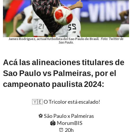
James Rodríguez, actual futbolista del Sao Paulo de Brasil.
Foto: Twitter de
Sao Paulo.
Acá las alineaciones titulares de
Sao Paulo vs Palmeiras, por el
campeonato paulista 2024:
🇾🇪 O Tricolor está escalado!
⚽️ São Paulo x Palmeiras
🏟 MorumBIS
⏰ 20h