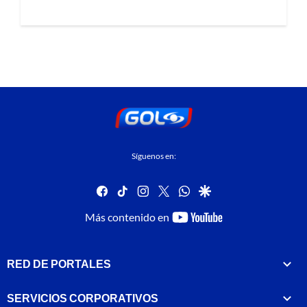
Síguenos en:
facebook
tiktok
instagram
twitter
whatsapp
google
youtube-
Más contenido en
footer
RED DE PORTALES
SERVICIOS CORPORATIVOS