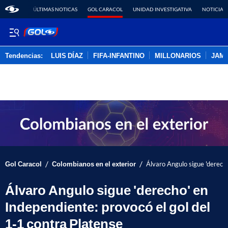
ÚLTIMAS NOTICAS
GOL CARACOL
UNIDAD INVESTIGATIVA
NOTICIAS
Tendencias:
LUIS DÍAZ
FIFA-INFANTINO
MILLONARIOS
JAM
PUBLICIDAD
/
/
Gol Caracol
Colombianos en el exterior
Álvaro Angulo sigue 'derecho
Álvaro Angulo sigue 'derecho' en
Independiente: provocó el gol del
1-1 contra Platense