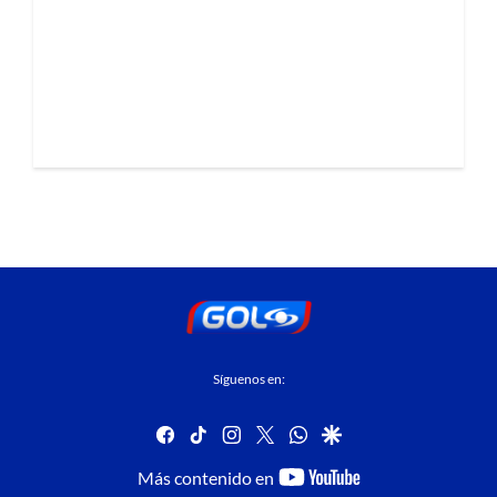
Síguenos en:
facebook
tiktok
instagram
twitter
whatsapp
google
youtube-
Más contenido en
footer