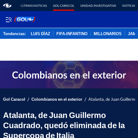
ÚLTIMAS NOTICAS
GOL CARACOL
UNIDAD INVESTIGATIVA
NOTICIAS
Tendencias:
LUIS DÍAZ
FIFA-INFANTINO
MILLONARIOS
JAM
PUBLICIDAD
/
/
Gol Caracol
Colombianos en el exterior
Atalanta, de Juan Guillermo
Atalanta, de Juan Guillermo
Cuadrado, quedó eliminada de la
Supercopa de Italia