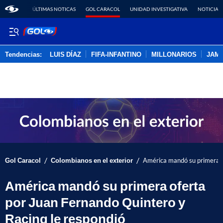
ÚLTIMAS NOTICAS
GOL CARACOL
UNIDAD INVESTIGATIVA
NOTICIAS
Tendencias:
LUIS DÍAZ
FIFA-INFANTINO
MILLONARIOS
JAM
PUBLICIDAD
/
/
Gol Caracol
Colombianos en el exterior
América mandó su primera o
América mandó su primera oferta
por Juan Fernando Quintero y
Racing le respondió