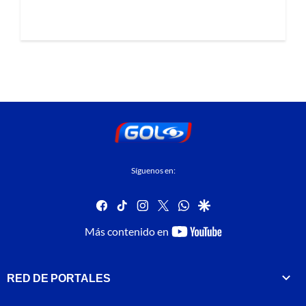
Síguenos en:
facebook
tiktok
instagram
twitter
whatsapp
google
youtube-
Más contenido en
footer
RED DE PORTALES