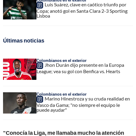
Colombianos en el exterior
Luis Suárez, clave en caótico triunfo por
Copa; anotó gol en Santa Clara 2-3 Sporting
Lisboa
Últimas noticias
Colombianos en el exterior
Jhon Durán dijo presente en la Europa
League; vea su gol con Benfica vs. Hearts
Colombianos en el exterior
Marino Hinestroza y su cruda realidad en
Vasco da Gama; "no siempre el equipo le
puede ayudar"
"Conocía la Liga, me llamaba mucho la atención