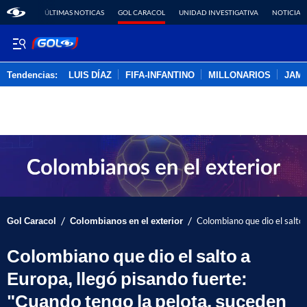
ÚLTIMAS NOTICAS
GOL CARACOL
UNIDAD INVESTIGATIVA
NOTICIAS
Tendencias:
LUIS DÍAZ
FIFA-INFANTINO
MILLONARIOS
JAM
PUBLICIDAD
/
/
Gol Caracol
Colombianos en el exterior
Colombiano que dio el salto 
Colombiano que dio el salto a
Europa, llegó pisando fuerte:
"Cuando tengo la pelota, suceden