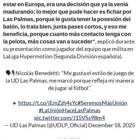
estar en Europa, era una decisión que ya la venía
madurando; lo mejor que pude hacer es fichar por
Las Palmas, porque le gusta tener la posesión del
balón, lo trata bien, junta pases cortos, y eso me
beneficia, porque cuanto más contacto tenga con
la pelota, más cosas van a suceder"
, explicó durante
su presentación como jugador del equipo que milita en
LaLiga Hypermotion (Segunda División española).
🗣️🎙️ Nicolás Benedetti: "Me gusta el estilo de juego de
la UD Las Palmas, me marcó porque refleja mi manera
de jugar al fútbol".
🔸
https://t.co/jEmZzh4sYc
#SeremosMásUnión
#LaUniónHaceLasPalmas
pic.twitter.com/J15VSs98m4
— UD Las Palmas (@UDLP_Oficial)
December 18, 2025