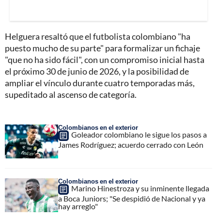
Helguera resaltó que el futbolista colombiano "ha
puesto mucho de su parte" para formalizar un fichaje
"que no ha sido fácil", con un compromiso inicial hasta
el próximo 30 de junio de 2026, y la posibilidad de
ampliar el vínculo durante cuatro temporadas más,
supeditado al ascenso de categoría.
Colombianos en el exterior
Goleador colombiano le sigue los pasos a
James Rodríguez; acuerdo cerrado con León
Colombianos en el exterior
Marino Hinestroza y su inminente llegada
a Boca Juniors; "Se despidió de Nacional y ya
hay arreglo"