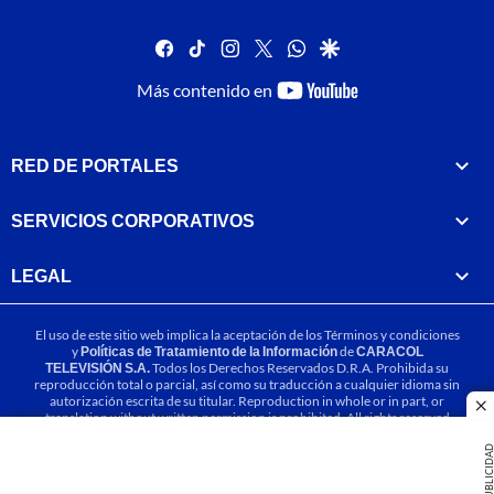
facebook
tiktok
instagram
twitter
whatsapp
google
youtube-
Más contenido en
footer
RED DE PORTALES
SERVICIOS CORPORATIVOS
LEGAL
El uso de este sitio web implica la aceptación de los
Términos y condiciones
y
Políticas de Tratamiento de la Información
de
CARACOL
TELEVISIÓN S.A.
Todos los Derechos Reservados D.R.A. Prohibida su
reproducción total o parcial, así como su traducción a cualquier idioma sin
autorización escrita de su titular. Reproduction in whole or in part, or
cl
translation without written permission is prohibited. All rights reserved
2025.
PUBLICIDA
MIEMBRO DE: