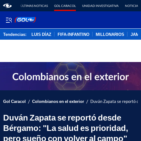
ÚLTIMAS NOTICAS
GOL CARACOL
UNIDAD INVESTIGATIVA
NOTICIAS
Tendencias:
LUIS DÍAZ
FIFA-INFANTINO
MILLONARIOS
JAM
PUBLICIDAD
/
/
Gol Caracol
Colombianos en el exterior
Duván Zapata se reportó des
Duván Zapata se reportó desde
Bérgamo: "La salud es prioridad,
pero sueño con volver al campo"