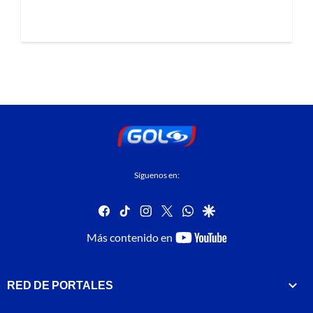
Síguenos en:
facebook
tiktok
instagram
twitter
whatsapp
google
youtube-
Más contenido en
footer
RED DE PORTALES