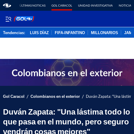
ÚLTIMAS NOTICAS
GOL CARACOL
UNIDAD INVESTIGATIVA
NOTICIAS
Tendencias:
LUIS DÍAZ
FIFA-INFANTINO
MILLONARIOS
JAM
PUBLICIDAD
/
/
Gol Caracol
Colombianos en el exterior
Duván Zapata: "Una lástima 
Duván Zapata: "Una lástima todo lo
que pasa en el mundo, pero seguro
vendrán cosas mejores"