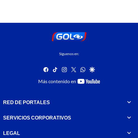
Síguenos en:
facebook
tiktok
instagram
twitter
whatsapp
google
youtube-
Más contenido en
footer
RED DE PORTALES
SERVICIOS CORPORATIVOS
LEGAL