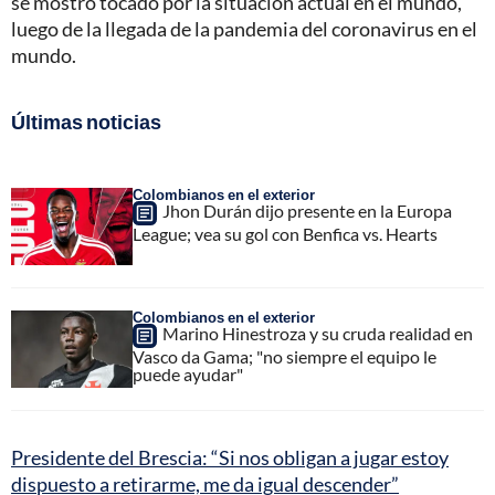
se mostró tocado por la situación actual en el mundo,
luego de la llegada de la pandemia del coronavirus en el
mundo.
Últimas noticias
Colombianos en el exterior
Jhon Durán dijo presente en la Europa
League; vea su gol con Benfica vs. Hearts
Colombianos en el exterior
Marino Hinestroza y su cruda realidad en
Vasco da Gama; "no siempre el equipo le
puede ayudar"
Presidente del Brescia: “Si nos obligan a jugar estoy
dispuesto a retirarme, me da igual descender”