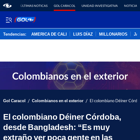
ÚLTIMAS NOTICAS
GOL CARACOL
UNIDAD INVESTIGATIVA
NOTICIAS
Tendencias:
AMERICA DE CALI
LUIS DÍAZ
MILLONARIOS
JA
PUBLICIDAD
/
/
Gol Caracol
Colombianos en el exterior
El colombiano Déiner Córdob
El colombiano Déiner Córdoba,
desde Bangladesh: “Es muy
extraño ver poca gente en las