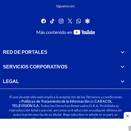
Síguenos en:
facebook
tiktok
instagram
twitter
whatsapp
google
youtube-
Más contenido en
footer
RED DE PORTALES
SERVICIOS CORPORATIVOS
LEGAL
El uso de este sitio web implica la aceptación de los
Términos y condiciones
y
Políticas de Tratamiento de la Información
de
CARACOL
TELEVISIÓN S.A.
Todos los Derechos Reservados D.R.A. Prohibida su
reproducción total o parcial, así como su traducción a cualquier idioma sin
autorización escrita de su titular. Reproduction in whole or in part, or
cl
translation without written permission is prohibited. All rights reserved
2025.