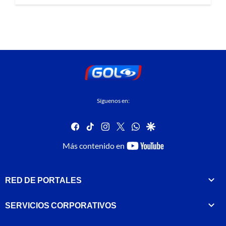
Síguenos en:
facebook
tiktok
instagram
twitter
whatsapp
google
youtube-
Más contenido en
footer
RED DE PORTALES
SERVICIOS CORPORATIVOS