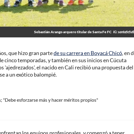
Sebastián Arango arquero titular de Santa Fe FC
IG: santafefut
os, que hizo gran parte
de su carrera en Boyacá Chicó
, en 
de cinco temporadas, y también en sus inicios en Cúcuta
os 'ajedrezados', el nacido en Cali recibió una propuesta del
e a un exótico balompié.
s; "Debe esforzarse más y hacer méritos propios"
e enfrentan los equipos profesionales, y comenzó a tener