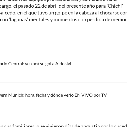
argo, el pasado 22 de abril del presente año para 'Chichi'
 Salcedo, en el que tuvo un golpe en la cabeza al chocarse co
a con 'lagunas' mentales y momentos con perdida de memor
rio Central: vea acá su gol a Aldosivi
yern Múnich; hora, fecha y dónde verlo EN VIVO por TV
on sus familiares, que vivieron días de angustia por lo suced