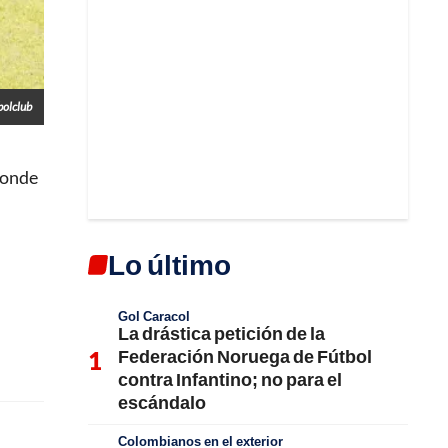
bolclub
donde
Lo último
Gol Caracol
La drástica petición de la
Federación Noruega de Fútbol
contra Infantino; no para el
escándalo
Colombianos en el exterior