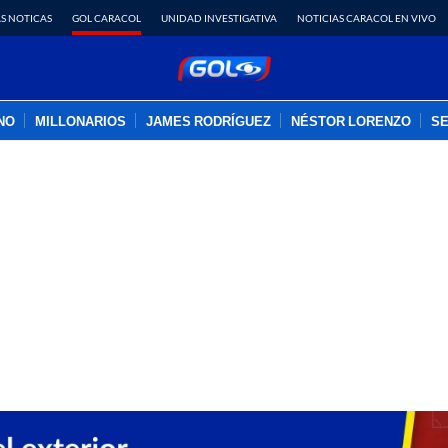
S NOTICAS
GOL CARACOL
UNIDAD INVESTIGATIVA
NOTICIAS CARACOL EN VIVO
INO
MILLONARIOS
JAMES RODRÍGUEZ
NÉSTOR LORENZO
SE
PUBLICIDAD