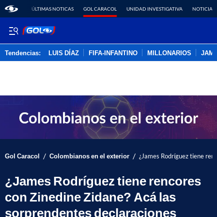
ÚLTIMAS NOTICAS
GOL CARACOL
UNIDAD INVESTIGATIVA
NOTICIAS
Tendencias:
LUIS DÍAZ
FIFA-INFANTINO
MILLONARIOS
JAM
PUBLICIDAD
/
/
Gol Caracol
Colombianos en el exterior
¿James Rodríguez tiene renc
¿James Rodríguez tiene rencores
con Zinedine Zidane? Acá las
sorprendentes declaraciones