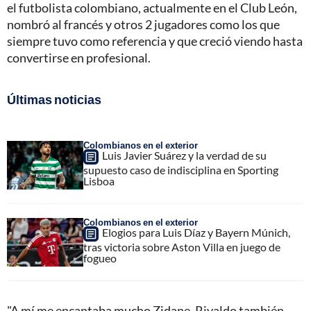
el futbolista colombiano, actualmente en el Club León,
nombró al francés y otros 2 jugadores como los que
siempre tuvo como referencia y que creció viendo hasta
convertirse en profesional.
Últimas noticias
Colombianos en el exterior
Luis Javier Suárez y la verdad de su
supuesto caso de indisciplina en Sporting
Lisboa
Colombianos en el exterior
Elogios para Luis Díaz y Bayern Múnich,
tras victoria sobre Aston Villa en juego de
fogueo
"A mí me encantaba mucho Zidane, Rivaldo también,