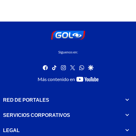
Síguenos en:
facebook
tiktok
instagram
twitter
whatsapp
google
youtube-
Más contenido en
footer
RED DE PORTALES
SERVICIOS CORPORATIVOS
LEGAL