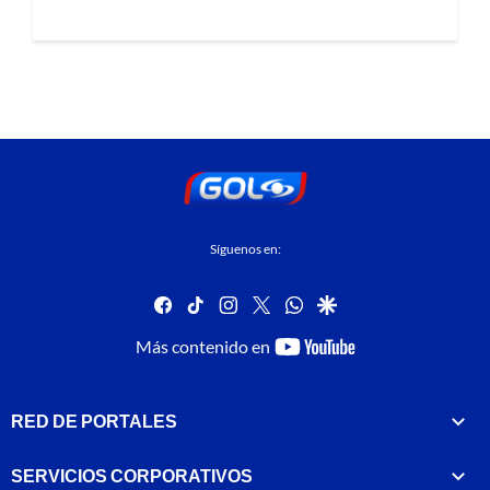
Síguenos en:
facebook
tiktok
instagram
twitter
whatsapp
google
youtube-
Más contenido en
footer
RED DE PORTALES
SERVICIOS CORPORATIVOS