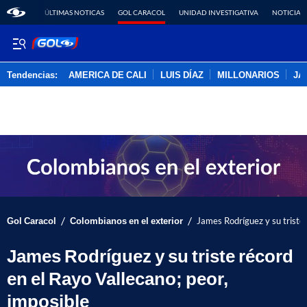
ÚLTIMAS NOTICAS
GOL CARACOL
UNIDAD INVESTIGATIVA
NOTICIAS
Tendencias:
AMERICA DE CALI
LUIS DÍAZ
MILLONARIOS
JA
PUBLICIDAD
/
/
Gol Caracol
Colombianos en el exterior
James Rodríguez y su triste 
James Rodríguez y su triste récord
en el Rayo Vallecano; peor,
imposible