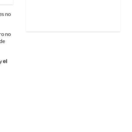
ues no
ro no
 de
 y
el