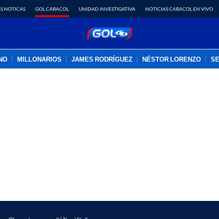
S NOTICAS
GOL CARACOL
UNIDAD INVESTIGATIVA
NOTICIAS CARACOL EN VIVO
INO
MILLONARIOS
JAMES RODRÍGUEZ
NÉSTOR LORENZO
SE
PUBLICIDAD