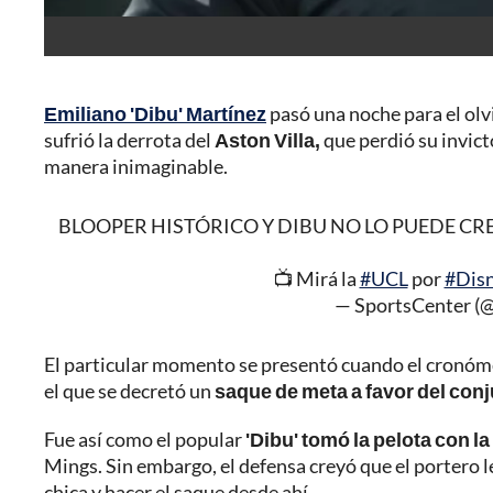
Emiliano 'Dibu' Martínez
pasó una noche para el olvi
sufrió la derrota del
Aston Villa,
que perdió su invict
manera inimaginable.
BLOOPER HISTÓRICO Y DIBU NO LO PUEDE CREER: ¡
📺 Mirá la
#UCL
por
#Dis
— SportsCenter 
El particular momento se presentó cuando el cronóm
el que se decretó un
saque de meta a favor del conj
Fue así como el popular
'Dibu' tomó la pelota con l
Mings. Sin embargo, el defensa creyó que el portero 
chica y hacer el saque desde ahí.