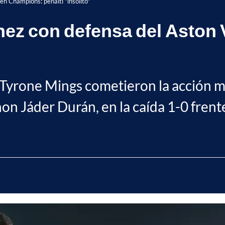
en Champions: penalti "insólito"
ínez con defensa del Aston
 Tyrone Mings cometieron la acción m
n Jáder Durán, en la caída 1-0 frente