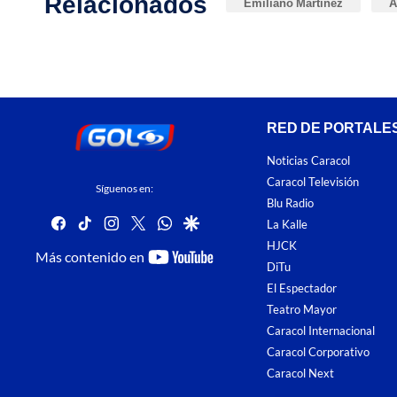
Relacionados
Emiliano Martínez
A
RED DE PORTALE
Noticias Caracol
Caracol Televisión
Síguenos en:
Blu Radio
facebook
tiktok
instagram
twitter
whatsapp
google
La Kalle
HJCK
youtube-
Más contenido en
DiTu
footer
El Espectador
Teatro Mayor
Caracol Internacional
Caracol Corporativo
Caracol Next