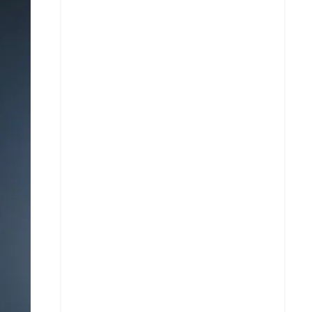
X
Whatsapp