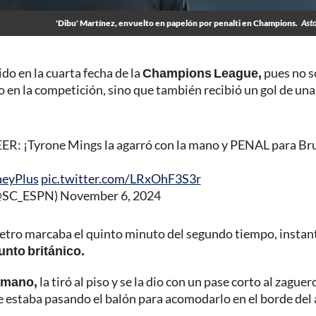
'Dibu' Martínez, envuelto en papelón por penalti en Champions.
Asto
do en la cuarta fecha de la
Champions League,
pues no s
o en la competición, sino que también recibió un gol de una
Tyrone Mings la agarró con la mano y PENAL para Bru
neyPlus
pic.twitter.com/LRxOhF3S3r
(@SC_ESPN)
November 6, 2024
etro marcaba el quinto minuto del segundo tiempo, instan
unto británico.
a mano,
la tiró al piso y se la dio con un pase corto al zaguer
le estaba pasando el balón para acomodarlo en el borde del