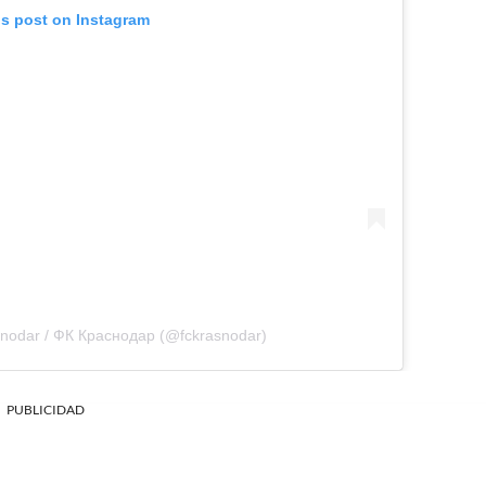
is post on Instagram
snodar / ФК Краснодар (@fckrasnodar)
PUBLICIDAD