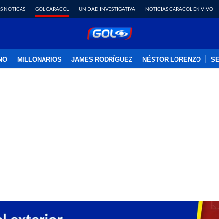
S NOTICAS
GOL CARACOL
UNIDAD INVESTIGATIVA
NOTICIAS CARACOL EN VIVO
INO
MILLONARIOS
JAMES RODRÍGUEZ
NÉSTOR LORENZO
SE
PUBLICIDAD