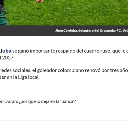
Jhon Córdoba, delantero del Krasnodar FC.
Fot
doba
se ganó importante respaldo del cuadro ruso, que le 
l 2027.
s redes sociales, el goleador colombiano renovó por tres añ
er en la Liga local.
hon Durán: ¿por qué lo deja en la 'banca'?