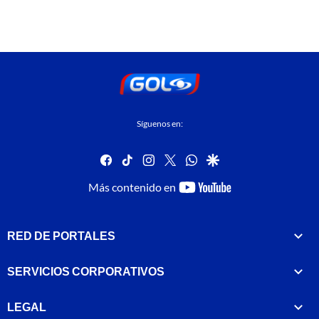
Síguenos en:
facebook
tiktok
instagram
twitter
whatsapp
google
youtube-
Más contenido en
footer
RED DE PORTALES
SERVICIOS CORPORATIVOS
LEGAL