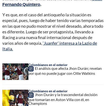
Fernando Quintero
.
Y es que, en el caso del antioqueño la situación es
especial, pues, luego de haber tenido varias temporadas
en las que no pudo mostrar el nivel deseado, ahora todo
es diferente. Luego de ser protagonista, llevando a
Racing a una nueva final internacional después de
varios años de sequía,
‘Juanfer’ interesa a la Lazio de
Italia.
Colombianos en el exterior
El análisis que afecta Jhon Durán; revelan
por qué no puede jugar con Ollie Watkins
Colombianos en el exterior
Jhon Durán y la trascendental decisión
que tomarían en Aston Villa con él, en
Champions