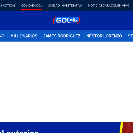
S NOTICAS
GOL CARACOL
UNIDAD INVESTIGATIVA
NOTICIAS CARACOL EN VIVO
INO
MILLONARIOS
JAMES RODRÍGUEZ
NÉSTOR LORENZO
SE
PUBLICIDAD