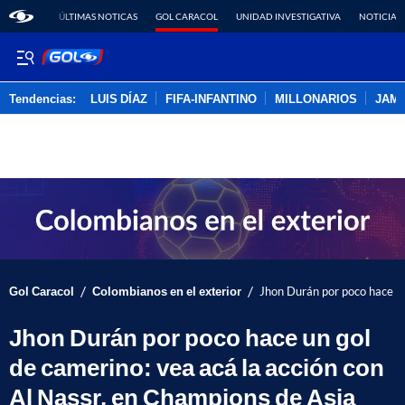
ÚLTIMAS NOTICAS
GOL CARACOL
UNIDAD INVESTIGATIVA
NOTICIAS
Tendencias:
LUIS DÍAZ
FIFA-INFANTINO
MILLONARIOS
JAM
PUBLICIDAD
/
/
Gol Caracol
Colombianos en el exterior
Jhon Durán por poco hace un
Jhon Durán por poco hace un gol
de camerino: vea acá la acción con
Al Nassr, en Champions de Asia