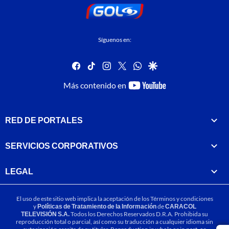
Síguenos en:
facebook
tiktok
instagram
twitter
whatsapp
google
youtube-
Más contenido en
footer
RED DE PORTALES
SERVICIOS CORPORATIVOS
LEGAL
El uso de este sitio web implica la aceptación de los
Términos y condiciones
y
Políticas de Tratamiento de la Información
de
CARACOL
TELEVISIÓN S.A.
Todos los Derechos Reservados D.R.A. Prohibida su
reproducción total o parcial, así como su traducción a cualquier idioma sin