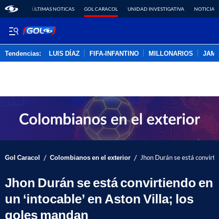
ÚLTIMAS NOTICAS
GOL CARACOL
UNIDAD INVESTIGATIVA
NOTICIAS
Tendencias:
LUIS DÍAZ
FIFA-INFANTINO
MILLONARIOS
JAM
PUBLICIDAD
/
/
Gol Caracol
Colombianos en el exterior
Jhon Durán se está convirtie
Jhon Durán se está convirtiendo en
un ‘intocable’ en Aston Villa; los
goles mandan