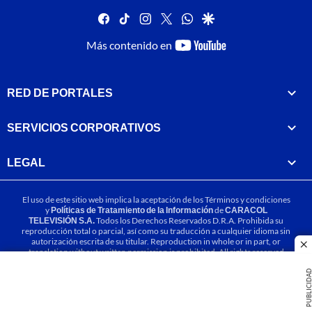
facebook
tiktok
instagram
twitter
whatsapp
google
youtube-
Más contenido en
footer
RED DE PORTALES
SERVICIOS CORPORATIVOS
LEGAL
El uso de este sitio web implica la aceptación de los
Términos y condiciones
y
Políticas de Tratamiento de la Información
de
CARACOL
TELEVISIÓN S.A.
Todos los Derechos Reservados D.R.A. Prohibida su
reproducción total o parcial, así como su traducción a cualquier idioma sin
autorización escrita de su titular. Reproduction in whole or in part, or
cl
translation without written permission is prohibited. All rights reserved
2025.
PUBLICIDA
MIEMBRO DE: