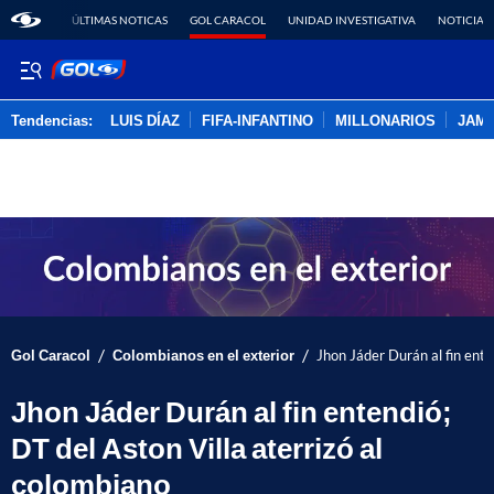
ÚLTIMAS NOTICAS
GOL CARACOL
UNIDAD INVESTIGATIVA
NOTICIAS
Tendencias:
LUIS DÍAZ
FIFA-INFANTINO
MILLONARIOS
JAM
PUBLICIDAD
/
/
Gol Caracol
Colombianos en el exterior
Jhon Jáder Durán al fin ente
Jhon Jáder Durán al fin entendió;
DT del Aston Villa aterrizó al
colombiano