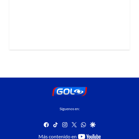
Síguenos en:
facebook
tiktok
instagram
twitter
whatsapp
google
youtube-
Más contenido en