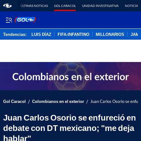
ÚLTIMAS NOTICAS
GOL CARACOL
UNIDAD INVESTIGATIVA
NOTICIAS
Tendencias:
LUIS DÍAZ
FIFA-INFANTINO
MILLONARIOS
JAM
PUBLICIDAD
/
/
Gol Caracol
Colombianos en el exterior
Juan Carlos Osorio se enfur
Juan Carlos Osorio se enfureció en
debate con DT mexicano; "me deja
hablar"