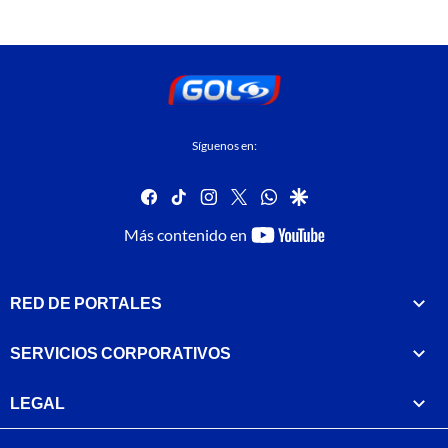
Síguenos en:
facebook
tiktok
instagram
twitter
whatsapp
google
youtube-
Más contenido en
footer
RED DE PORTALES
SERVICIOS CORPORATIVOS
LEGAL