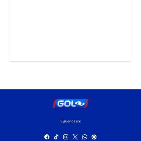
Síguenos en:
facebook
tiktok
instagram
twitter
whatsapp
google