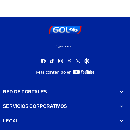
Síguenos en:
facebook
tiktok
instagram
twitter
whatsapp
google
youtube-
Más contenido en
footer
RED DE PORTALES
SERVICIOS CORPORATIVOS
LEGAL