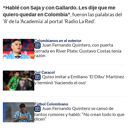
“Hablé con Saja y con Gallardo. Les dije que me
quiero quedar en Colombia”
, fueron las palabras del
'8' de la 'Academia' al portal 'Radio La Red'.
Colombianos en el exterior
Juan Fernando Quintero, con puerta
cerrada en River Plate; Gustavo Costas tenía
razón
Gol Caracol
Quiso imitar a Emiliano 'El Dibu' Martínez
y terminó 'haciendo el oso'
Fútbol Colombiano
Juan Fernando Quintero se cansó de
tantos rumores y habló: “No crean todo lo que
dicen”