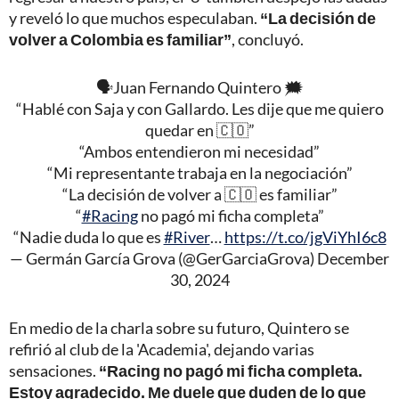
y reveló lo que muchos especulaban.
“La decisión de
volver a Colombia es familiar”
, concluyó.
🗣️Juan Fernando Quintero 🗯️
“Hablé con Saja y con Gallardo. Les dije que me quiero
quedar en 🇨🇴”
“Ambos entendieron mi necesidad”
“Mi representante trabaja en la negociación”
“La decisión de volver a 🇨🇴 es familiar”
“
#Racing
no pagó mi ficha completa”
“Nadie duda lo que es
#River
…
https://t.co/jgViYhI6c8
— Germán García Grova (@GerGarciaGrova)
December
30, 2024
En medio de la charla sobre su futuro, Quintero se
refirió al club de la 'Academia', dejando varias
sensaciones.
“Racing no pagó mi ficha completa.
Estoy agradecido. Me duele que duden de lo que