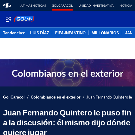
ÚLTIMAS NOTICAS
GOL CARACOL
UNIDAD INVESTIGATIVA
NOTICIAS
Tendencias:
LUIS DÍAZ
FIFA-INFANTINO
MILLONARIOS
JAM
PUBLICIDAD
/
/
Gol Caracol
Colombianos en el exterior
Juan Fernando Quintero le pu
Juan Fernando Quintero le puso fin
a la discusión: él mismo dijo dónde
quiere jugar