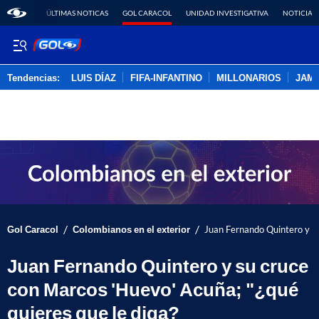
ÚLTIMAS NOTICAS
GOL CARACOL
UNIDAD INVESTIGATIVA
NOTICIAS
Tendencias:
LUIS DÍAZ
FIFA-INFANTINO
MILLONARIOS
JAM
PUBLICIDAD
/
/
Gol Caracol
Colombianos en el exterior
Juan Fernando Quintero y su
Juan Fernando Quintero y su cruce
con Marcos 'Huevo' Acuña; "¿qué
quieres que le diga?