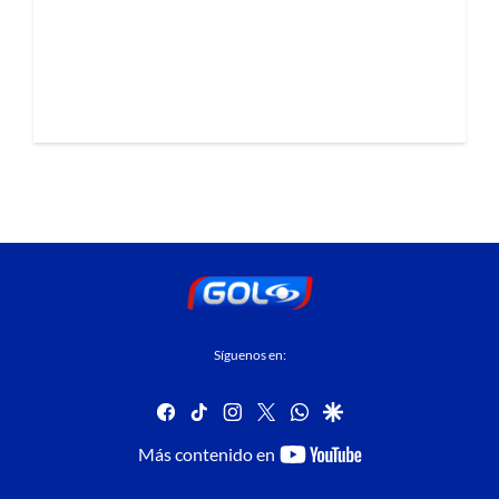
Síguenos en:
facebook
tiktok
instagram
twitter
whatsapp
google
youtube-
Más contenido en
footer