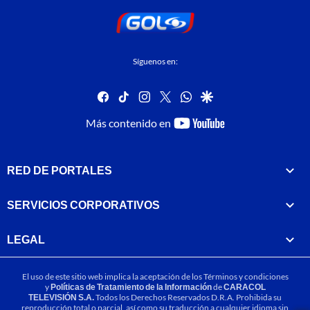
Síguenos en:
facebook
tiktok
instagram
twitter
whatsapp
google
youtube-
Más contenido en
footer
RED DE PORTALES
SERVICIOS CORPORATIVOS
LEGAL
El uso de este sitio web implica la aceptación de los
Términos y condiciones
y
Políticas de Tratamiento de la Información
de
CARACOL
TELEVISIÓN S.A.
Todos los Derechos Reservados D.R.A. Prohibida su
reproducción total o parcial, así como su traducción a cualquier idioma sin