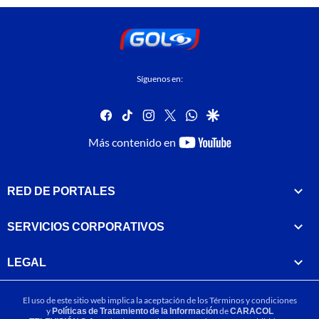
Síguenos en:
facebook
tiktok
instagram
twitter
whatsapp
google
youtube-
Más contenido en
footer
RED DE PORTALES
SERVICIOS CORPORATIVOS
LEGAL
El uso de este sitio web implica la aceptación de los
Términos y condiciones
y
Políticas de Tratamiento de la Información
de
CARACOL