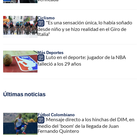
Ciclismo
"Es una sensación única, lo había soñado
desde niño y se hizo realidad en el Giro de
Italia"
Más Deportes
Luto en el deporte: jugador de la NBA
falleció a los 29 años
Últimas noticias
Fútbol Colombiano
Mensaje directo a los hinchas del DIM, en
medio del 'boom' de la llegada de Juan
Fernando Quintero