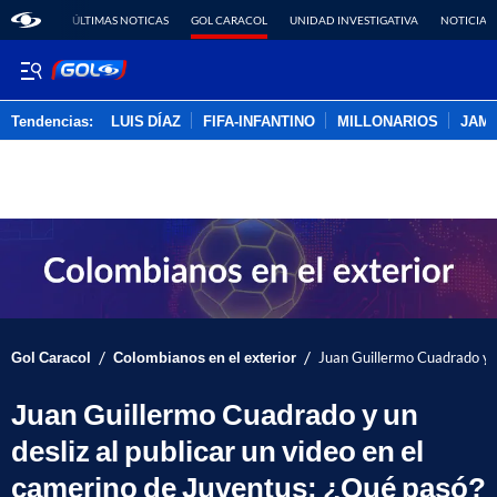
ÚLTIMAS NOTICAS
GOL CARACOL
UNIDAD INVESTIGATIVA
NOTICIAS
Tendencias:
LUIS DÍAZ
FIFA-INFANTINO
MILLONARIOS
JAM
PUBLICIDAD
/
/
Gol Caracol
Colombianos en el exterior
Juan Guillermo Cuadrado y u
Juan Guillermo Cuadrado y un
desliz al publicar un video en el
camerino de Juventus: ¿Qué pasó?