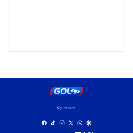
Síguenos en:
facebook
tiktok
instagram
twitter
whatsapp
google