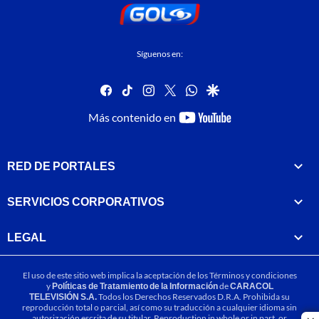
Síguenos en:
facebook
tiktok
instagram
twitter
whatsapp
google
youtube-
Más contenido en
footer
RED DE PORTALES
SERVICIOS CORPORATIVOS
LEGAL
El uso de este sitio web implica la aceptación de los
Términos y condiciones
y
Políticas de Tratamiento de la Información
de
CARACOL
TELEVISIÓN S.A.
Todos los Derechos Reservados D.R.A. Prohibida su
reproducción total o parcial, así como su traducción a cualquier idioma sin
autorización escrita de su titular. Reproduction in whole or in part, or