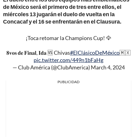
de México será el primero de tres entre ellos, el
miércoles 13 jugarán el duelo de vuelta en la
Concacaf y el 16 se enfrentarán en el Clausura.
¡Toca retomar la Champions Cup! 🦅
𝟖𝐯𝐨𝐬 𝐝𝐞 𝐅𝐢𝐧𝐚𝐥, 𝐈𝐝𝐚 🆚 Chivas
#ElClásicoDeMéxico
🇲🇽
pic.twitter.com/449n1bFaHg
— Club América (@ClubAmerica)
March 4, 2024
PUBLICIDAD