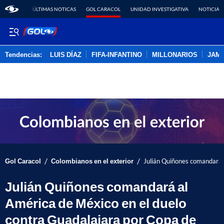
ÚLTIMAS NOTICAS
GOL CARACOL
UNIDAD INVESTIGATIVA
NOTICIAS
Tendencias:
LUIS DÍAZ
FIFA-INFANTINO
MILLONARIOS
JAM
PUBLICIDAD
/
/
Gol Caracol
Colombianos en el exterior
Julián Quiñones comandará 
Julián Quiñones comandará al
América de México en el duelo
contra Guadalajara por Copa de