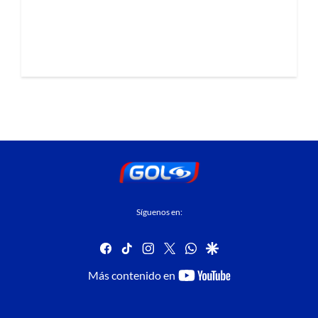
Síguenos en:
facebook
tiktok
instagram
twitter
whatsapp
google
youtube-
Más contenido en
footer