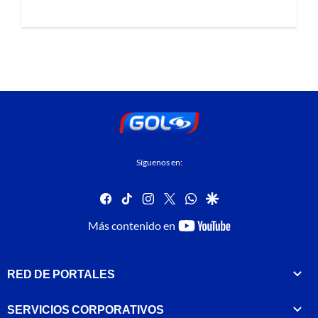
Síguenos en:
facebook
tiktok
instagram
twitter
whatsapp
google
youtube-
Más contenido en
footer
RED DE PORTALES
SERVICIOS CORPORATIVOS