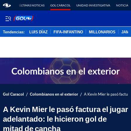
ÚLTIMAS NOTICAS
GOL CARACOL
UNIDAD INVESTIGATIVA
NOTICIAS
Tendencias:
LUIS DÍAZ
FIFA-INFANTINO
MILLONARIOS
JAM
PUBLICIDAD
/
/
Gol Caracol
Colombianos en el exterior
A Kevin Mier le pasó factura
A Kevin Mier le pasó factura el jugar
adelantado: le hicieron gol de
mitad de cancha